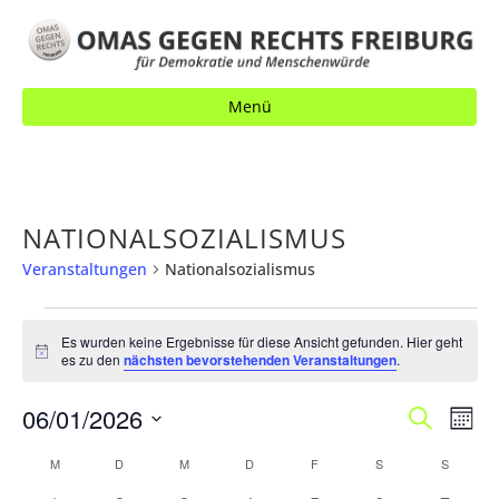
Menü
NATIONALSOZIALISMUS
Veranstaltungen
Nationalsozialismus
VERANSTALTUNGEN
Es wurden keine Ergebnisse für diese Ansicht gefunden. Hier geht
H
es zu den
nächsten bevorstehenden Veranstaltungen
.
i
n
V
06/01/2026
V
w
S
M
e
u
E
o
i
E
D
c
K
M
MONTAG
D
DIENSTAG
M
MITTWOCH
D
DONNERSTAG
F
FREITAG
S
SAMSTAG
S
SONNT
s
n
R
h
a
R
a