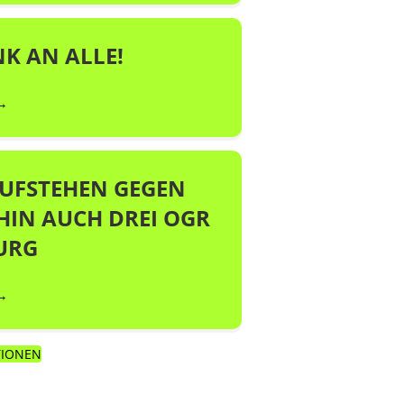
NK AN ALLE!
→
 AUFSTEHEN GEGEN
HIN AUCH DREI OGR
URG
→
TIONEN