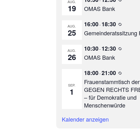
-
AUG.
i
h
19
OMAS Bank
e
o
d
l
e
u
W
16:00
18:30
r
n
-
AUG.
i
h
g
25
Gemeinderatssitzung 
e
o
d
l
e
u
W
10:30
12:30
r
n
-
AUG.
i
h
g
26
OMAS Bank
e
o
d
l
e
u
W
18:00
21:00
r
n
-
i
h
g
Frauenstammtisch de
e
o
SEP.
d
l
GEGEN RECHTS FR
1
e
u
– für Demokratie und
r
n
h
g
Menschenwürde
o
l
u
Kalender anzeigen
n
g