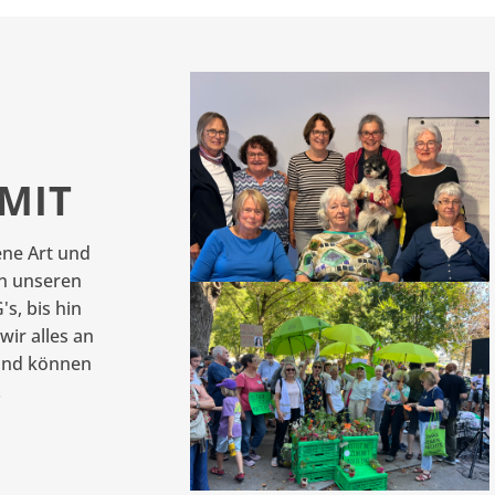
MIT
ene Art und
n unseren
s, bis hin
wir alles an
 und können
.