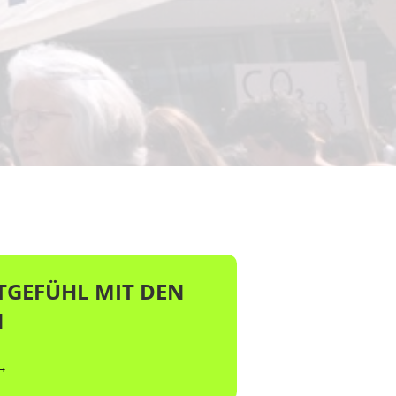
TGEFÜHL MIT DEN
N
→