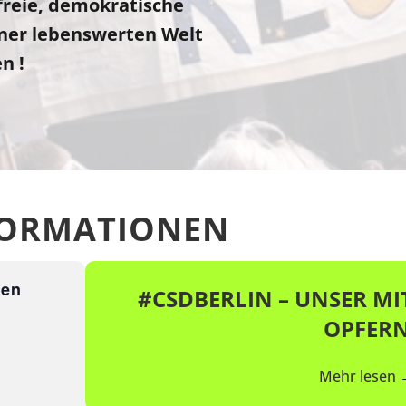
reie, demokratische
iner lebenswerten Welt
n !
FORMATIONEN
gen
#CSDBERLIN – UNSER MI
OPFER
Mehr lesen