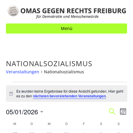
Menü
NATIONALSOZIALISMUS
Veranstaltungen
Nationalsozialismus
VERANSTALTUNGEN
Es wurden keine Ergebnisse für diese Ansicht gefunden. Hier geht
H
es zu den
nächsten bevorstehenden Veranstaltungen
.
i
n
V
05/01/2026
V
w
S
M
e
u
E
o
i
E
D
c
K
M
MONTAG
D
DIENSTAG
M
MITTWOCH
D
DONNERSTAG
F
FREITAG
S
SAMSTAG
S
SONNT
s
n
R
h
a
R
a