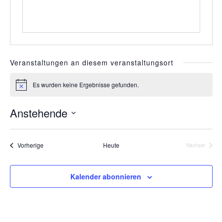
e
Veranstaltungen an diesem veranstaltungsort
Es wurden keine Ergebnisse gefunden.
H
i
n
Anstehende
w
e
D
i
s
a
Veranstaltungen
Vorherige
Heute
Nächste
Veranstalt
t
u
Kalender abonnieren
m
w
ä