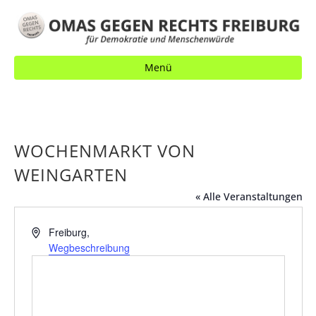
Menü
WOCHENMARKT VON
WEINGARTEN
« Alle Veranstaltungen
A
Freiburg
,
d
Wegbeschreibung
r
e
s
s