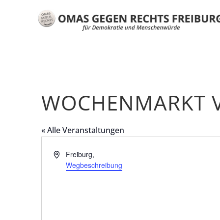
WOCHENMARKT 
« Alle Veranstaltungen
A
Freiburg
,
d
Wegbeschreibung
r
e
s
s
e