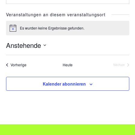
Veranstaltungen an diesem veranstaltungsort
Es wurden keine Ergebnisse gefunden.
H
i
n
Anstehende
w
e
D
i
s
a
Veranstaltungen
Vorherige
Heute
Nächste
Veranstalt
t
u
Kalender abonnieren
m
w
ä
h
l
e