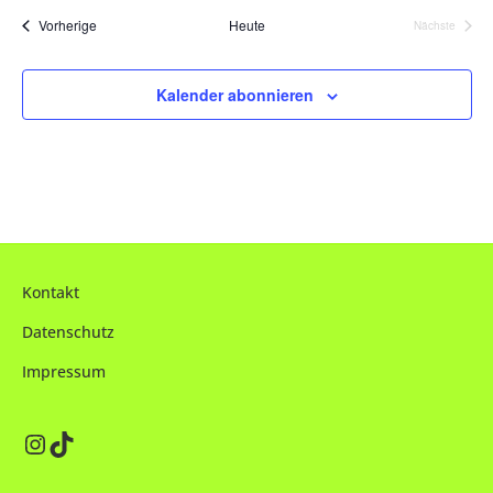
s
a
Veranstaltungen
Vorherige
Heute
Nächste
Veranstalt
t
u
Kalender abonnieren
m
w
ä
h
l
e
Kontakt
n
.
Datenschutz
Impressum
Instagram
TikTok