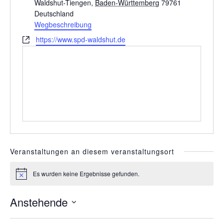
d
Waldshut-Tiengen
,
Baden-Württemberg
79761
r
Deutschland
e
Wegbeschreibung
s
W
https://www.spd-waldshut.de
s
e
e
b
s
e
i
t
e
Veranstaltungen an diesem veranstaltungsort
Es wurden keine Ergebnisse gefunden.
H
i
n
Anstehende
w
e
D
i