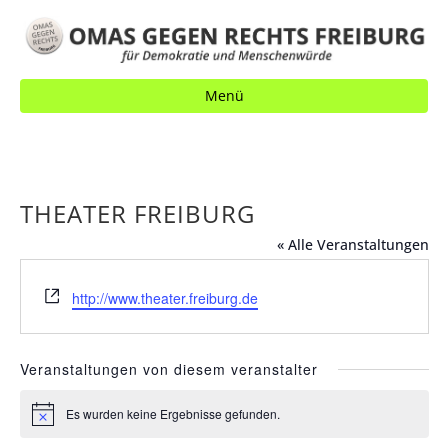
Menü
THEATER FREIBURG
« Alle Veranstaltungen
W
http://www.theater.freiburg.de
e
b
s
Veranstaltungen von diesem veranstalter
e
i
Es wurden keine Ergebnisse gefunden.
H
t
i