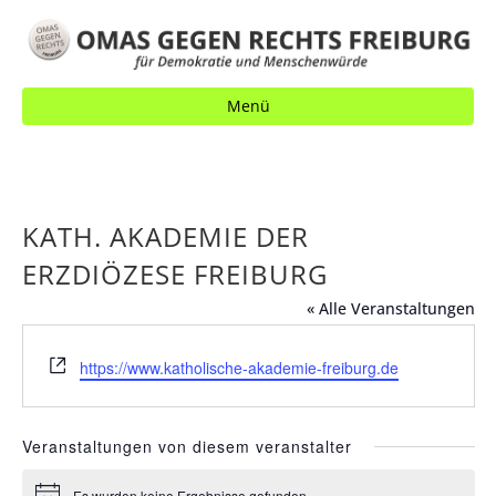
Menü
KATH. AKADEMIE DER
ERZDIÖZESE FREIBURG
« Alle Veranstaltungen
W
https://www.katholische-akademie-freiburg.de
e
b
s
Veranstaltungen von diesem veranstalter
e
i
Es wurden keine Ergebnisse gefunden.