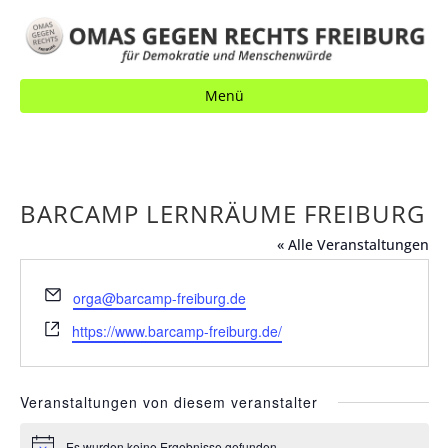
Menü
BARCAMP LERNRÄUME FREIBURG
« Alle Veranstaltungen
E
orga@barcamp-freiburg.de
m
W
https://www.barcamp-freiburg.de/
a
e
i
b
l
s
Veranstaltungen von diesem veranstalter
e
i
Es wurden keine Ergebnisse gefunden.