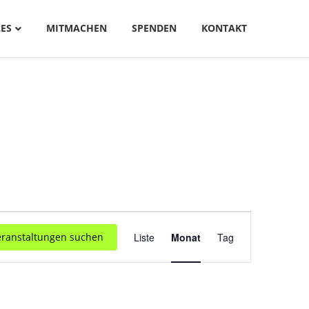
ES
MITMACHEN
SPENDEN
KONTAKT
V
eranstaltungen suchen
Liste
Monat
Tag
E
R
A