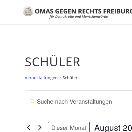
SCHÜLER
Veranstaltungen
Schüler
VERANSTALTUNGEN
V
B
E
i
R
t
A
t
August 2
N
Dieser Monat
e