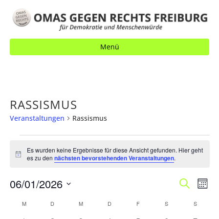
Menü
RASSISMUS
Veranstaltungen
Rassismus
VERANSTALTUNGEN
Es wurden keine Ergebnisse für diese Ansicht gefunden. Hier geht
H
es zu den
nächsten bevorstehenden Veranstaltungen
.
i
n
V
06/01/2026
V
w
S
M
e
u
E
o
i
E
D
c
K
M
MONTAG
D
DIENSTAG
M
MITTWOCH
D
DONNERSTAG
F
FREITAG
S
SAMSTAG
S
SONNT
s
n
R
h
a
R
a