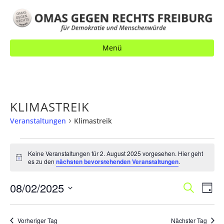
Menü
KLIMASTREIK
Veranstaltungen
Klimastreik
VERANSTALTUNGEN
Keine Veranstaltungen für 2. August 2025 vorgesehen. Hier geht
FÜR
H
es zu den
nächsten bevorstehenden Veranstaltungen
.
i
2.
n
AUGUST
V
08/02/2025
V
w
S
T
e
u
2025
E
a
i
E
D
c
s
g
R
h
a
R
Vorheriger Tag
Nächster Tag