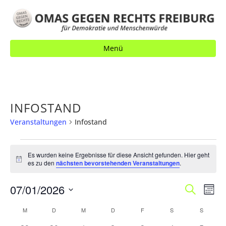
Menü
INFOSTAND
Veranstaltungen
Infostand
VERANSTALTUNGEN
Es wurden keine Ergebnisse für diese Ansicht gefunden. Hier geht
H
es zu den
nächsten bevorstehenden Veranstaltungen
.
i
n
V
07/01/2026
V
w
S
M
e
u
E
o
i
E
D
c
K
M
MONTAG
D
DIENSTAG
M
MITTWOCH
D
DONNERSTAG
F
FREITAG
S
SAMSTAG
S
SONNT
s
n
R
h
a
R
a