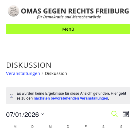
Menü
DISKUSSION
Veranstaltungen
Diskussion
VERANSTALTUNGEN
Es wurden keine Ergebnisse für diese Ansicht gefunden. Hier geht
H
es zu den
nächsten bevorstehenden Veranstaltungen
.
i
n
V
07/01/2026
V
w
S
M
e
u
E
o
i
E
D
c
K
M
MONTAG
D
DIENSTAG
M
MITTWOCH
D
DONNERSTAG
F
FREITAG
S
SAMSTAG
S
SONNT
s
n
R
h
a
R
a