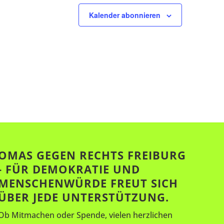
n
n
t
t
n
n
s
s
u
Kalender abonnieren
u
,
,
t
t
n
n
a
a
g
g
l
l
e
e
t
t
n
n
u
u
,
,
n
n
g
g
e
e
OMAS GEGEN RECHTS FREIBURG
- FÜR DEMOKRATIE UND
n
n
MENSCHENWÜRDE FREUT SICH
,
,
ÜBER JEDE UNTERSTÜTZUNG.
Ob Mitmachen oder Spende, vielen herzlichen