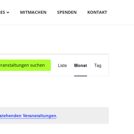
ES
MITMACHEN
SPENDEN
KONTAKT
V
eranstaltungen suchen
Liste
Monat
Tag
E
R
A
N
S
stehenden Veranstaltungen
.
T
A