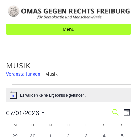
Menü
MUSIK
Veranstaltungen
Musik
VERANSTALTUNGEN
Es wurden keine Ergebnisse gefunden.
H
i
n
V
07/01/2026
V
S
w
M
e
u
E
o
E
D
i
c
K
M
MONTAG
D
DIENSTAG
M
MITTWOCH
D
DONNERSTAG
F
FREITAG
S
SAMSTAG
S
SONNT
n
s
R
h
a
R
a
A
e
0
0
0
0
0
0
0
29
30
1
2
3
4
5