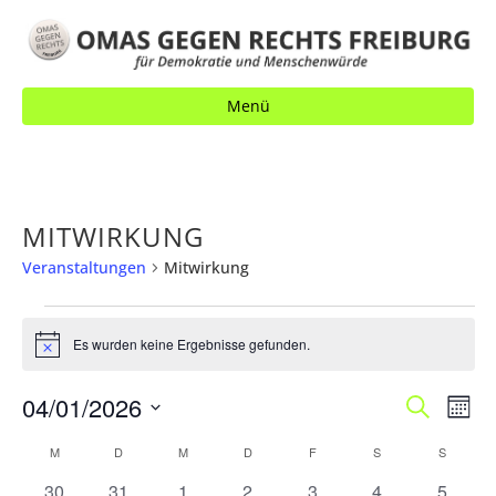
Menü
MITWIRKUNG
Veranstaltungen
Mitwirkung
VERANSTALTUNGEN
Es wurden keine Ergebnisse gefunden.
H
i
n
V
04/01/2026
V
S
w
M
e
u
E
o
E
D
i
c
K
M
MONTAG
D
DIENSTAG
M
MITTWOCH
D
DONNERSTAG
F
FREITAG
S
SAMSTAG
S
SONNT
n
s
R
h
a
R
a
A
e
0
0
0
0
0
0
0
30
31
1
2
3
4
5