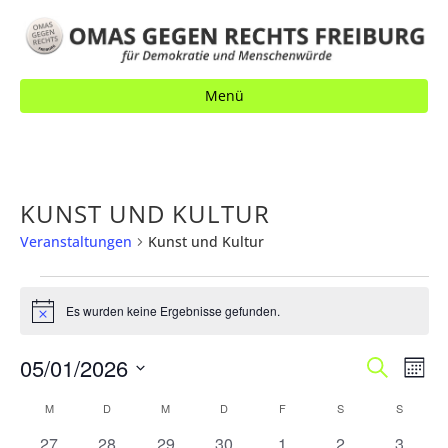
Menü
KUNST UND KULTUR
Veranstaltungen
Kunst und Kultur
VERANSTALTUNGEN
Es wurden keine Ergebnisse gefunden.
H
i
n
V
05/01/2026
V
S
w
M
e
u
E
o
E
D
i
c
K
M
MONTAG
D
DIENSTAG
M
MITTWOCH
D
DONNERSTAG
F
FREITAG
S
SAMSTAG
S
SONNT
n
s
R
h
a
R
a
A
e
0
0
0
0
0
0
0
27
28
29
30
1
2
3