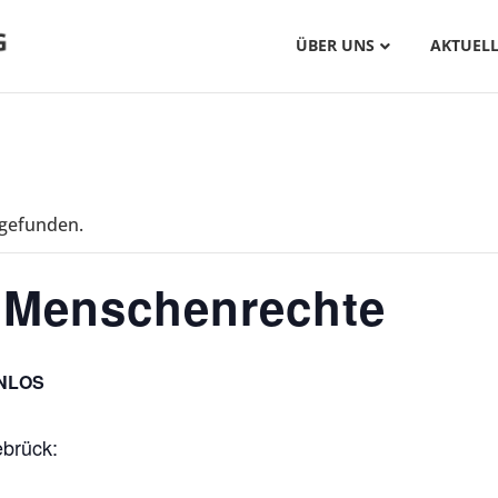
ÜBER UNS
AKTUELL
tgefunden.
 Menschenrechte
NLOS
ebrück: