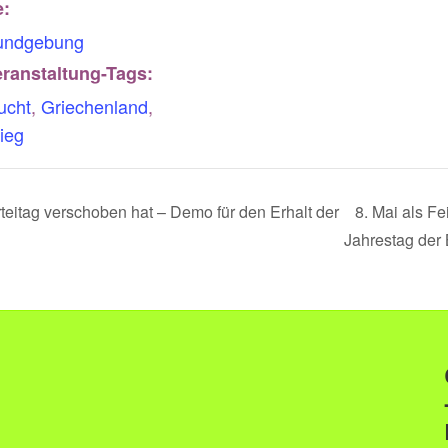
e:
undgebung
ranstaltung-Tags:
ucht
,
Griechenland
,
ieg
teitag verschoben hat – Demo für den Erhalt der
8. Mai als Fe
Jahrestag der