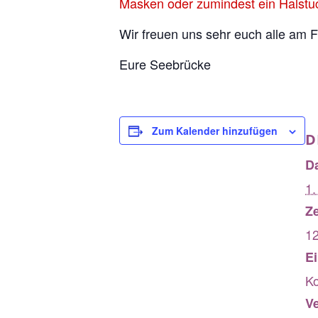
Masken oder zumindest ein Halstuc
Wir freuen uns sehr euch alle am 
Eure Seebrücke
Zum Kalender hinzufügen
D
D
1.
Ze
12
Ei
Ko
V