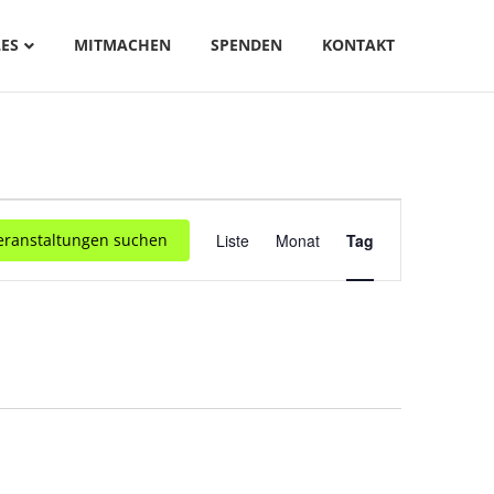
ES
MITMACHEN
SPENDEN
KONTAKT
V
eranstaltungen suchen
Liste
Monat
Tag
E
R
A
N
S
T
A