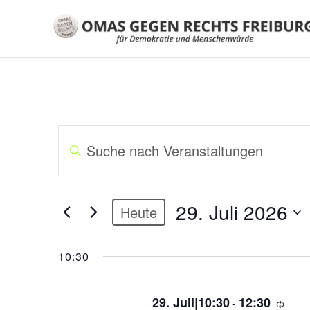
VERANSTALTUNGEN
V
B
E
i
FÜR
R
t
A
t
29.
29. Juli 2026
N
Heute
e
S
S
D
JULI
c
T
a
10:30
h
A
t
2026
l
u
L
ü
29. Juli|10:30
12:30
m
-
W
T