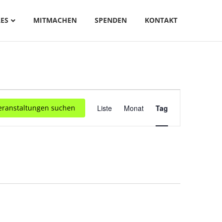
ES
MITMACHEN
SPENDEN
KONTAKT
V
eranstaltungen suchen
Liste
Monat
Tag
E
R
A
N
S
T
A