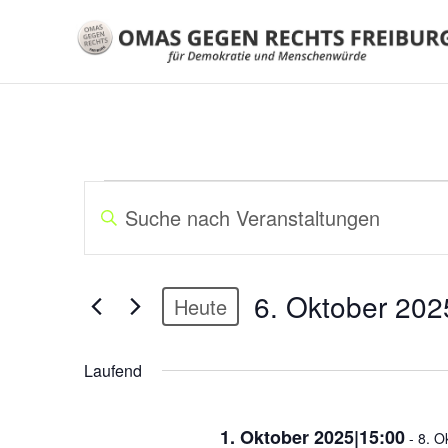
VERANSTALTUNGEN
V
B
E
i
FÜR
R
t
A
t
6.
6. Oktober 202
N
Heute
e
S
S
D
OKTOBER
c
T
a
Laufend
h
A
t
2025
l
u
L
ü
1. Oktober 2025|15:00
m
-
8. O
T