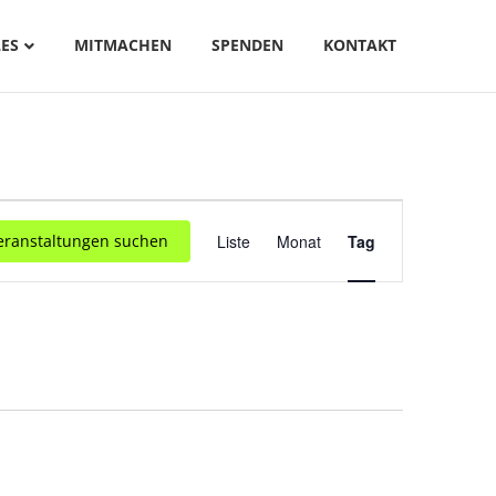
ES
MITMACHEN
SPENDEN
KONTAKT
V
eranstaltungen suchen
Liste
Monat
Tag
E
R
A
N
S
T
A