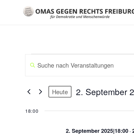
VERANSTALTUNGEN
V
B
E
i
FÜR
R
t
A
t
2.
2. September 
N
Heute
e
S
S
D
SEPTEMBER
c
T
a
18:00
h
A
t
2025
l
u
L
ü
2. September 2025|18:00
m
-
T