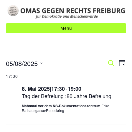
Menü
VERANSTALTUNGEN
V
05/08/2025
V
S
T
u
E
a
E
D
c
FÜR
17:30
g
R
h
a
R
e
A
8. Mai 2025|17:30
19:00
t
-
8.
A
N
Tag der Befreiung :80 Jahre Befreiung
u
N
S
m
MAI
Mahnmal vor dem NS-Dokumentationszentrum
Ecke
S
Rathausgasse/Rotteckring
T
w
A
2025
T
ä
L
h
A