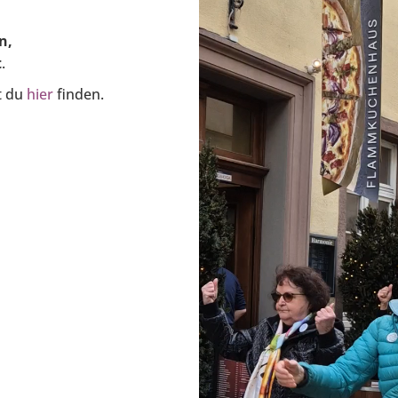
.
n,
t
.
t du
hier
finden.