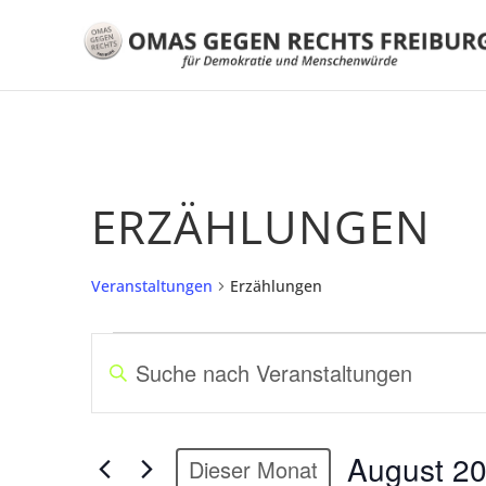
ERZÄHLUNGEN
Veranstaltungen
Erzählungen
VERANSTALTUNGEN
V
B
E
i
R
t
A
t
August 2
N
Dieser Monat
e