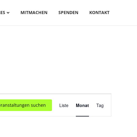
ES
MITMACHEN
SPENDEN
KONTAKT
V
eranstaltungen suchen
Liste
Monat
Tag
E
R
A