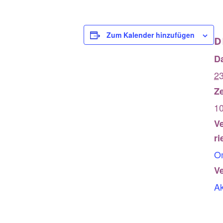
Zum Kalender hinzufügen
D
D
2
Ze
10
V
ri
O
Ve
Ak