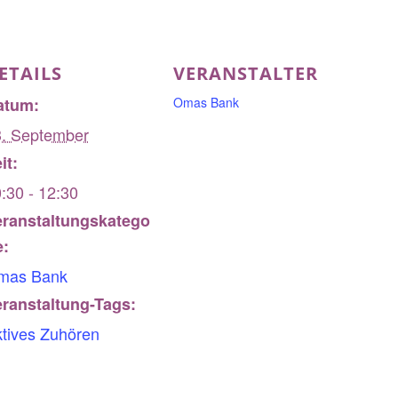
ETAILS
VERANSTALTER
atum:
Omas Bank
3. September
it:
:30 - 12:30
eranstaltungskatego
e:
mas Bank
ranstaltung-Tags:
tives Zuhören