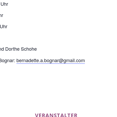
 Uhr
hr
 Uhr
und Dorthe Schohe
 Bognar:
bernadette.a.bognar@gmail.com
VERANSTALTER