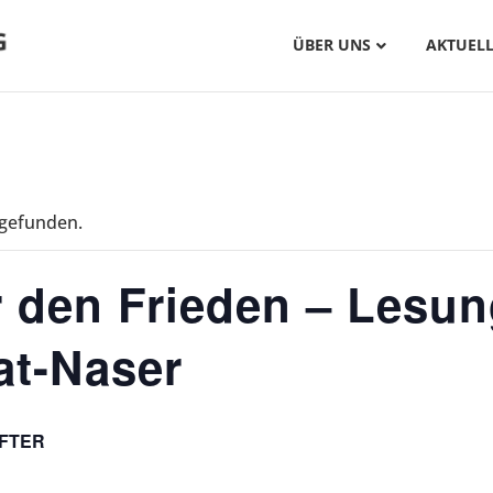
ÜBER UNS
AKTUELL
tgefunden.
r den Frieden – Lesu
at-Naser
AFTER