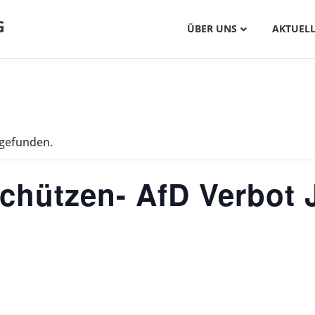
ÜBER UNS
AKTUELL
tgefunden.
chützen- AfD Verbot J