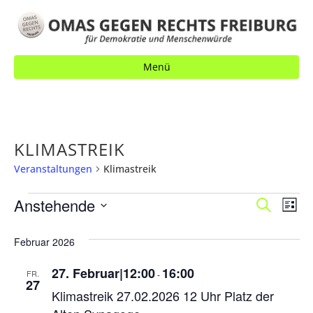
Menü
KLIMASTREIK
Veranstaltungen
Klimastreik
VERANSTALTUNGEN
V
Anstehende
V
S
L
u
E
i
E
D
c
s
R
Februar 2026
h
a
R
t
e
A
e
t
A
27. Februar|12:00
16:00
FR.
-
N
27
u
Klimastreik 27.02.2026 12 Uhr Platz der
N
S
m