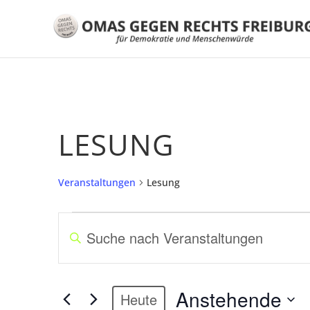
LESUNG
Veranstaltungen
Lesung
VERANSTALTUNGEN
V
B
E
i
R
t
A
t
Anstehende
N
Heute
e