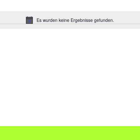
Es wurden keine Ergebnisse gefunden.
H
i
n
w
e
i
s