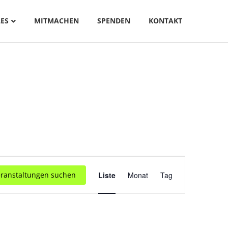
ES
MITMACHEN
SPENDEN
KONTAKT
V
ranstaltungen suchen
Liste
Monat
Tag
E
R
A