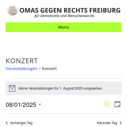
Menü
KONZERT
Veranstaltungen
Konzert
VERANSTALTUNGEN
Keine Veranstaltungen für 1. August 2025 vorgesehen.
FÜR
H
i
1.
n
V
08/01/2025
V
S
w
AUGUST
T
e
u
E
a
E
2025
D
i
c
g
s
R
h
a
R
Vorheriger Tag
Nächster Tag
e