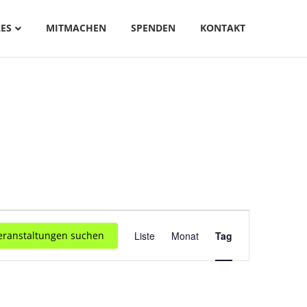
ES
MITMACHEN
SPENDEN
KONTAKT
V
eranstaltungen suchen
Liste
Monat
Tag
E
R
A