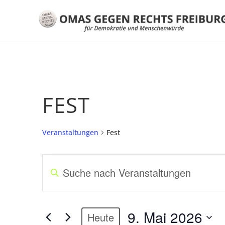
FEST
Veranstaltungen
Fest
VERANSTALTUNGEN
V
B
FÜR
E
i
9.
R
t
MAI
A
t
9. Mai 2026
2026
N
Heute
e