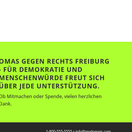
H
T
E
N
-
N
OMAS GEGEN RECHTS FREIBURG
A
- FÜR DEMOKRATIE UND
V
MENSCHENWÜRDE FREUT SICH
I
ÜBER JEDE UNTERSTÜTZUNG.
G
Ob Mitmachen oder Spende, vielen herzlichen
A
Dank.
T
I
1-800-555-5555 •
info@mydomain.com