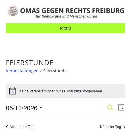
Menü
FEIERSTUNDE
Veranstaltungen
Feierstunde
VERANSTALTUNGEN
Keine Veranstaltungen für 11. Mai 2026 vorgesehen.
FÜR
H
i
11.
n
V
05/11/2026
V
S
w
MAI
T
e
u
E
a
E
2026
D
i
c
g
s
R
h
a
R
Vorheriger Tag
Nächster Tag
e